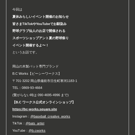
今回は
夏休みらしいイベント開催のお知らせ
皆さまTikTokやYouTubeでお馴染み
野球グラブ仙人のお店で開催される
スポーツショップアント夏の野球祭り
イベント開催するよ〜！
というお話です。
岡山の木製バット専門ブランド
B.C Works【ビーシーワークス】
〒701-3202 岡山県備前市日生町寒河1183-1
TEL：0869-93-4664
(繋がらない時は 090-4695-4996 まで)
【B.C ワークス公式オンラインショップ】
https://bc-works.square.site
Instagram：
@baseball_creative_works
TikTok：
@bats_artist
YouTube：
@b.cworks