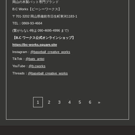
岡山の木製バット専門ブランド
B.C Works【ビーシーワークス】
〒701-3202 岡山県備前市日生町寒河1183-1
TEL：0869-93-4664
(繋がらない時は 090-4695-4996 まで)
【B.C ワークス公式オンラインショップ】
https://bc-works.square.site
Instagram：
@baseball_creative_works
TikTok：
@bats_artist
YouTube：
@b.cworks
Threads：
@baseball_creative_works
1
2
3
4
5
6
»