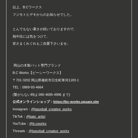
以上、B.Cワークス
フジモトヒデキからのお知らせでした。
とんでもない暑さが続いておりますので、
熱中症には気をつけて、
皆さまくれぐれもご自愛下さいませ。
岡山の木製バット専門ブランド
B.C Works【ビーシーワークス】
〒701-3202 岡山県備前市日生町寒河1183-1
TEL：0869-93-4664
(繋がらない時は 090-4695-4996 まで)
公式オンラインショップ：
https://bc-works.square.site
Instagram：
@baseball_creative_works
TikTok：
@bats_artist
YouTube：
@b.cworks
Threads：
@baseball_creative_works