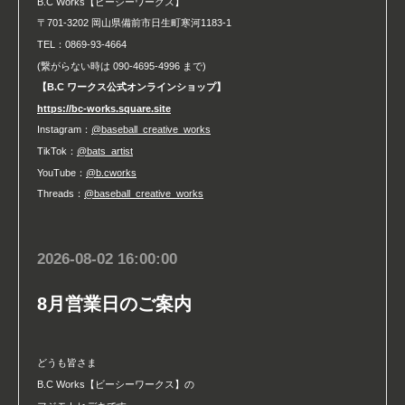
B.C Works【ビーシーワークス】
〒701-3202 岡山県備前市日生町寒河1183-1
TEL：0869-93-4664
(繋がらない時は 090-4695-4996 まで)
【B.C ワークス公式オンラインショップ】
https://bc-works.square.site
Instagram：
@baseball_creative_works
TikTok：
@bats_artist
YouTube：
@b.cworks
Threads：
@baseball_creative_works
2026-08-02 16:00:00
8月営業日のご案内
どうも皆さま
B.C Works【ビーシーワークス】の