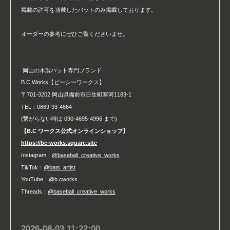
掲載の許可を頂戴したバットのみ掲載しております。
オーダーの参考にぜひご覧くださいませ。
岡山の木製バット専門ブランド
B.C Works【ビーシーワークス】
〒701-3202 岡山県備前市日生町寒河1183-1
TEL：0869-93-4664
(繋がらない時は 090-4695-4996 まで)
【B.C ワークス公式オンラインショップ】
https://bc-works.square.site
Instagram：
@baseball_creative_works
TikTok：
@bats_artist
YouTube：
@b.cworks
Threads：
@baseball_creative_works
2026-08-03 11:22:00