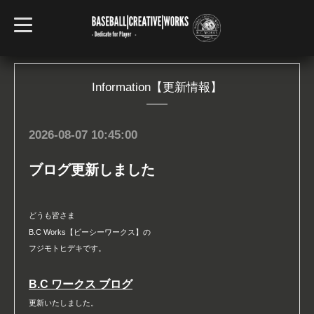
t
o
g
g
l
e
n
Information【更新情報】
a
v
i
g
2026-08-07 10:45:00
a
t
i
ブログ更新しました
o
n
どうも皆さま
B.C Works【ビーシーワークス】の
フジモトヒデキです。
B.C ワークス ブログ
更新いたしました。