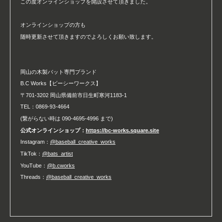
この度オンラインショップを開設させて頂きました。
オンラインショップの方も
随時更新させて頂きますのでよろしくお願い致します。
岡山の木製バット専門ブランド
B.C Works【ビーシーワークス】
〒701-3202 岡山県備前市日生町寒河1183-1
TEL：0869-93-4664
(繋がらない時は 090-4695-4996 まで)
公式オンラインショップ：
https://bc-works.square.site
Instagram：
@baseball_creative_works
TikTok：
@bats_artist
YouTube：
@b.cworks
Threads：
@baseball_creative_works