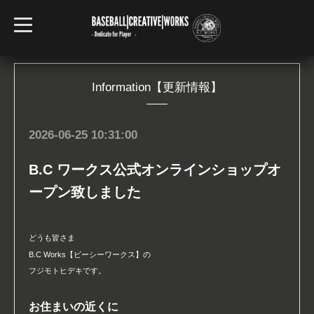
t
o
g
g
l
e
n
Information【更新情報】
a
v
i
g
2026-06-25 10:31:00
a
t
i
B.C ワークス公式オンラインショップオ
o
n
ープン致しました
どうも皆さま
B.C Works【ビーシーワークス】の
フジモトヒデキです。
お住まいの近くに